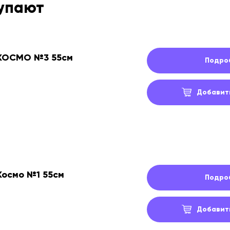
купают
 КОСМО №3 55см
Подро
Добавить
Космо №1 55см
Подро
Добавить