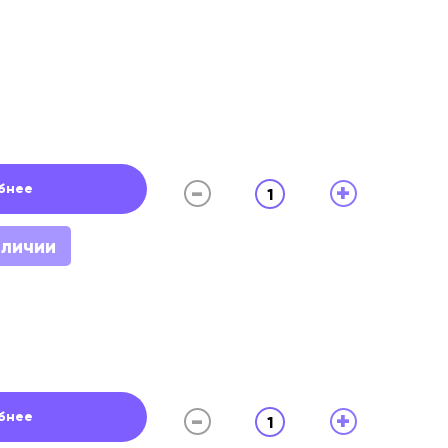
-
+
бнее
1
аличии
-
+
бнее
1