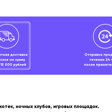
атная доставка
Отправка прод
аказе на сумму
течении 24 
15 000 рублей
после приняти
котек, ночных клубов, игровых площадок.