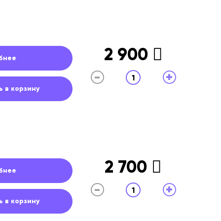
2 900
бнее
-
+
1
 в корзину
2 700
бнее
-
+
1
 в корзину