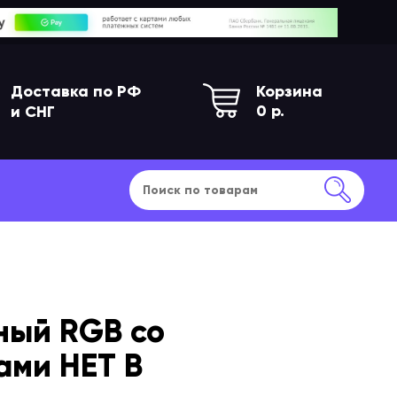
Доставка по РФ
Корзина
0
р.
и СНГ
ный RGB со
ами НЕТ В