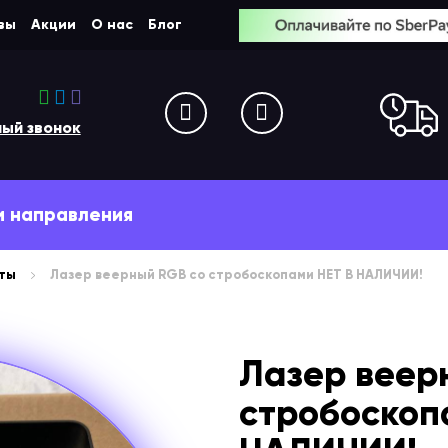
вы
Акции
О нас
Блог
-90
ный звонок
и направления
кты
Лазер веерный RGB со стробоскопами НЕТ В НАЛИЧИИ!
Лазер веер
стробоскоп