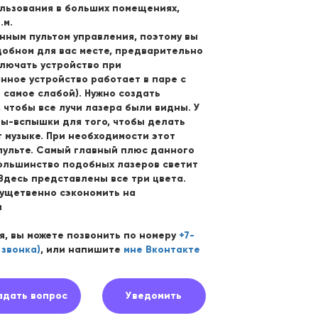
ользования в больших помещениях,
.м.
ным пультом управления, поэтому вы
добном для вас месте, предварительно
ключать устройство при
нное устройство работает в паре с
 самое слабой). Нужно создать
 чтобы все лучи лазера были видны. У
пы-вспышки для того, чтобы делать
 музыке. При необходимости этот
пульте. Самый главный плюс данного
Большинство подобных лазеров светит
Здесь представлены все три цвета.
ущетвенно сэкономить на
и
я, вы можете позвонить по номеру
+7-
 звонка)
, или напишите
мне Вконтакте
адать вопрос
Уведомить