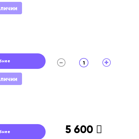
аличии
-
+
бнее
1
аличии
5 600
бнее