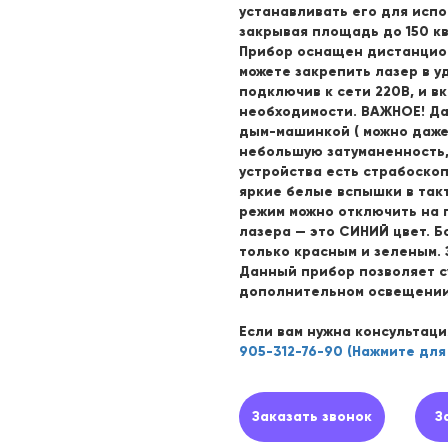
устанавливать его для исп
закрывая площадь до 150 кв
Прибор оснащен дистанцион
можете закрепить лазер в у
подключив к сети 220В, и в
необходимости. ВАЖНОЕ! Да
дым-машинкой ( можно даже
небольшую затуманенность,
устройства есть страбоско
яркие белые вспышки в такт
режим можно отключить на 
лазера — это СИНИЙ цвет. 
только красным и зеленым. 
Данный прибор позволяет с
дополнительном освещени
Если вам нужна консультаци
905-312-76-90 (Нажмите для
Заказать звонок
З