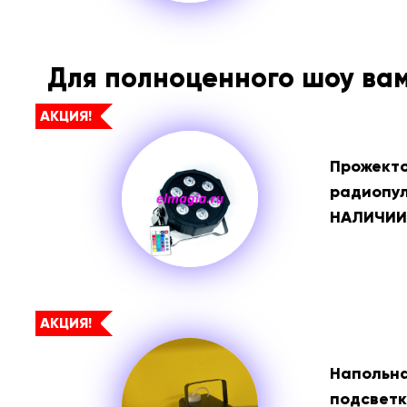
Для полноценного шоу ва
АКЦИЯ!
Прожекто
радиопул
НАЛИЧИИ
АКЦИЯ!
Напольна
подсветк