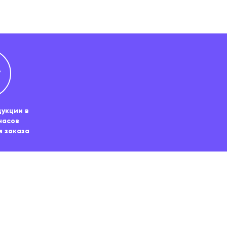
укции в
часов
я заказа