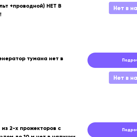
льт +проводной) НЕТ В
Нет в н
!
генератор тумана нет в
Подро
Нет в н
 из 2-х прожекторов с
Подро
ьтом до 10 м нет в наличии