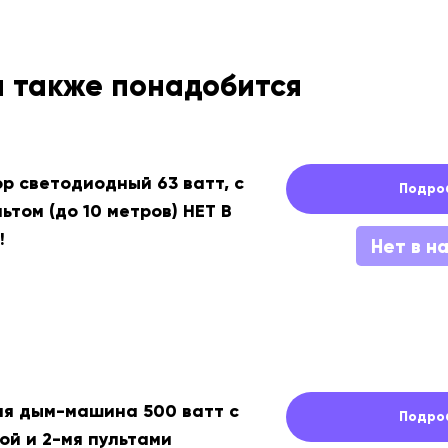
м также понадобится
р светодиодный 63 ватт, с
Подро
ьтом (до 10 метров) НЕТ В
!
Нет в н
я дым-машина 500 ватт с
Подро
ой и 2-мя пультами